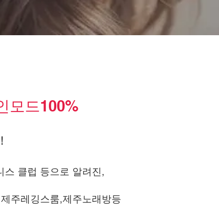
인모드100%
!
스 클럽 등으로 알려진,
룸,제주레깅스룸,제주노래방등