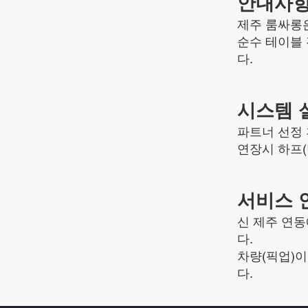
안내사
제주 룸싸롱은
순수 테이블
다.
시스템 
파트너 선정 
연장시 하프(
서비스 
신 제주 연
다.
차량(픽업)이
다.