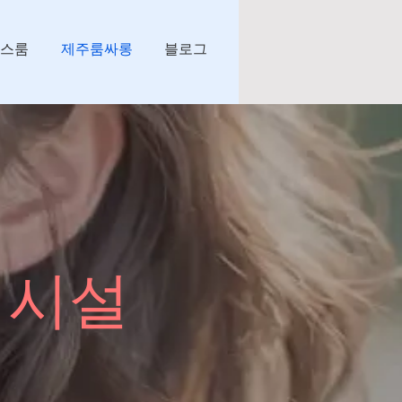
깅스룸
제주룸싸롱
블로그
 시설